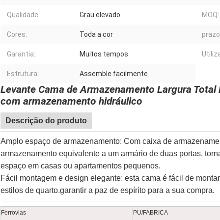
Qualidade:
Grau elevado
MOQ:
Cores:
Toda a cor
prazo
Garantia:
Muitos tempos
Utiliz
Estrutura:
Assemble facilmente
Levante Cama de Armazenamento Largura Total L
com armazenamento hidráulico
Descrição do produto
Amplo espaço de armazenamento: Com caixa de armazenamento
armazenamento equivalente a um armário de duas portas, torn
espaço em casas ou apartamentos pequenos.
Fácil montagem e design elegante: esta cama é fácil de monta
estilos de quarto.garantir a paz de espírito para a sua compra.
Ferrovias
PU/FABRICA