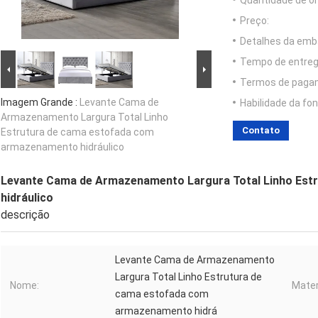
Quantidade de o
Preço:
Detalhes da emb
Tempo de entreg
Termos de paga
Imagem Grande :
Levante Cama de
Habilidade da fon
Armazenamento Largura Total Linho
Contato
Estrutura de cama estofada com
armazenamento hidráulico
Levante Cama de Armazenamento Largura Total Linho Es
hidráulico
descrição
Levante Cama de Armazenamento
Largura Total Linho Estrutura de
Nome:
Mater
cama estofada com
armazenamento hidrá