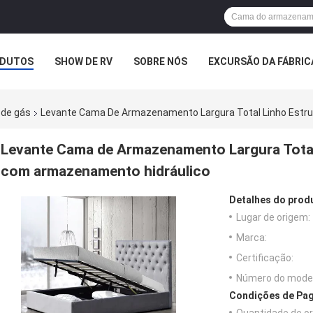
DUTOS
SHOW DE RV
SOBRE NÓS
EXCURSÃO DA FÁBRIC
ASOS
 de gás
Levante Cama De Armazenamento Largura Total Linho Estr
Levante Cama de Armazenamento Largura Total
com armazenamento hidráulico
Detalhes do prod
Lugar de origem:
Marca:
Certificação:
Número do model
Condições de Pag