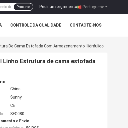
Pedir um orçamento
|
Portuguese
Procurar
A
CONTROLE DA QUALIDADE
CONTACTE-NOS
utura De Cama Estofada Com Armazenamento Hidráulico
 Linho Estrutura de cama estofada
uto:
China
Sunny
CE
o:
SFG080
amento e Envio: