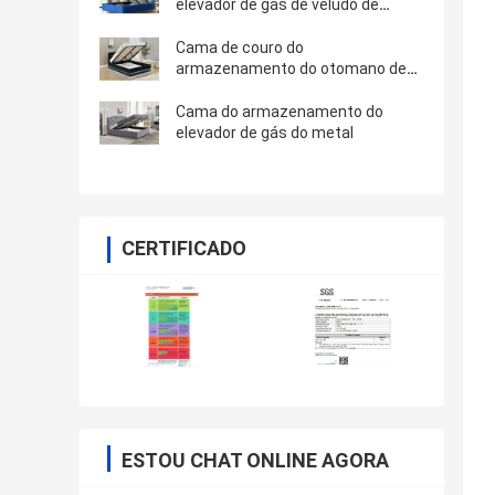
elevador de gás de veludo de
tecido azul com quatro pés de
ouro
Cama de couro do
armazenamento do otomano de
Faxu
Cama do armazenamento do
elevador de gás do metal
CERTIFICADO
ESTOU CHAT ONLINE AGORA