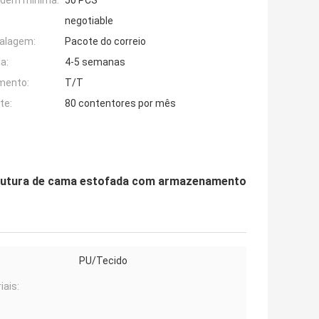
rdem mínima:
50 PCS
negotiable
alagem:
Pacote do correio
a:
4-5 semanas
mento:
T/T
te:
80 contentores por mês
trutura de cama estofada com armazenamento
PU/Tecido
iais: