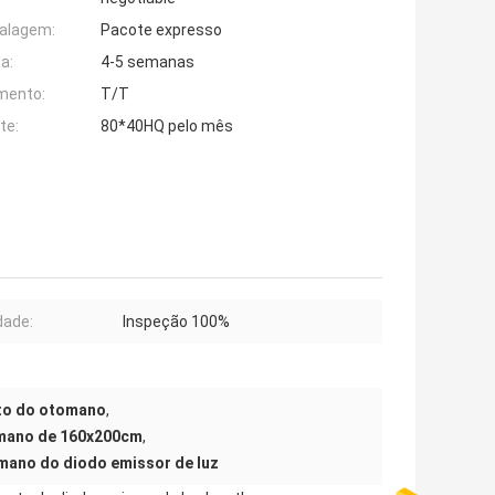
alagem:
Pacote expresso
a:
4-5 semanas
mento:
T/T
te:
80*40HQ pelo mês
dade:
Inspeção 100%
to do otomano
,
mano de 160x200cm
,
ano do diodo emissor de luz