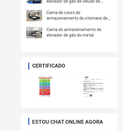
elevador de gás de veludo de
tecido azul com quatro pés de
ouro
Cama de couro do
armazenamento do otomano de
Faxu
Cama do armazenamento do
elevador de gás do metal
CERTIFICADO
ESTOU CHAT ONLINE AGORA