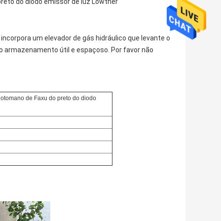
eto do diodo emissor de luz Lowther
ncorpora um elevador de gás hidráulico que levante o
ao armazenamento útil e espaçoso. Por favor não
tomano de Faxu do preto do diodo