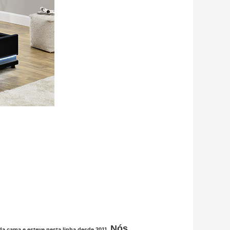
Nós
da cama e esteve nesta linha desde 2011.