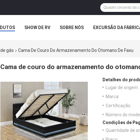
DUTOS
SHOW DE RV
SOBRE NÓS
EXCURSÃO DA FÁBRIC
ASOS
 de gás
Cama De Couro Do Armazenamento Do Otomano De Faxu
Cama de couro do armazenamento do otomano
Detalhes do prod
Lugar de origem:
Marca:
Certificação:
Número do model
Condições de Pag
Quantidade de o
Preço: