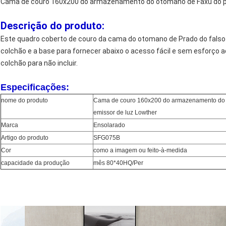
Cama de couro 160x200 do armazenamento do otomano de Faxu do pr
Descrição do produto:
Este quadro coberto de couro da cama do otomano de Prado do falso i
colchão e a base para fornecer abaixo o acesso fácil e sem esforço 
colchão para não incluir.
Especificações:
nome do produto
Cama de couro 160x200 do armazenamento do o
emissor de luz Lowther
Marca
Ensolarado
Artigo do produto
SFG075B
Cor
como a imagem ou feito-à-medida
capacidade da produção
mês 80*40HQ/Per