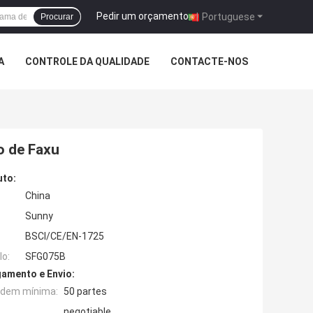
Pedir um orçamento
|
Portuguese
Procurar
A
CONTROLE DA QUALIDADE
CONTACTE-NOS
 de Faxu
uto:
China
Sunny
BSCI/CE/EN-1725
o:
SFG075B
amento e Envio:
rdem mínima:
50 partes
negotiable