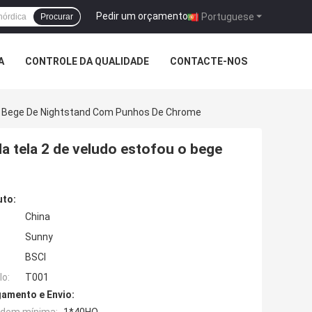
Pedir um orçamento
|
Portuguese
Procurar
A
CONTROLE DA QUALIDADE
CONTACTE-NOS
 O Bege De Nightstand Com Punhos De Chrome
a tela 2 de veludo estofou o bege
uto:
China
Sunny
BSCI
o:
T001
amento e Envio: