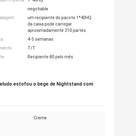
rdem mínima:
1*40HQ
negotiable
alagem:
um recipiente do pacote 1*40HQ
da caixa pode carregar
aproximadamente 310 partes
a:
4-5 semanas
mento:
T/T
te:
Recipiente 80 pelo mês
 veludo estofou o bege de Nightstand com
Creme