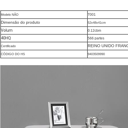
T001
Modelo NÃO
Dimensão do produto
52x48x41cm
Volum
0.12cbm
40HQ
566 partes
REINO UNIDO FRAN
Certificado
CÓDIGO DO HS
9403509990