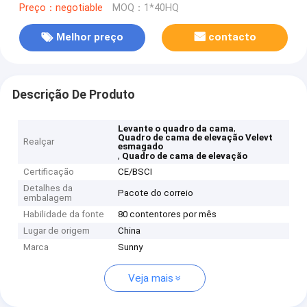
Preço：negotiable
MOQ：1*40HQ
Melhor preço
contacto
Descrição De Produto
,
Levante o quadro da cama
Quadro de cama de elevação Velevt
Realçar
esmagado
,
Quadro de cama de elevação
Certificação
CE/BSCI
Detalhes da
Pacote do correio
embalagem
Habilidade da fonte
80 contentores por mês
Lugar de origem
China
Marca
Sunny
Veja mais