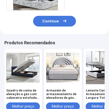
Continue
Produtos Recomendados
Quadro de cama de
Armazém de
Levante Cama 
elevação a gás com
armazenamento de
Armazenamen
cabeceira estofada,
elevadores de gás
Largura Total
cama de
com
Estrutura de 
armazenamento e
armazenamento
estofada com
Melhor preço
Melhor preço
Melhor pr
suporte de lajes de
hidráulico, sem
armazenamen