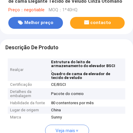
de cama Elegante Tecido de Veludo Cinza Otomano
Preço：negotiable
MOQ：1*40HQ
Melhor preço
contacto
Descrição De Produto
Estrutura do leito de
armazenamento do elevador BSCI
Realçar
,
Quadro de cama de elevador de
tecido de veludo
Certificação
CE/BSCI
Detalhes da
Pacote do correio
embalagem
Habilidade da fonte
80 contentores por mês
Lugar de origem
China
Marca
Sunny
Veja mais