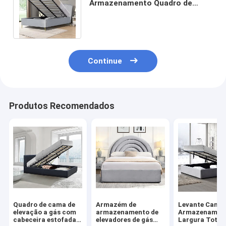
Armazenamento Quadro de
cama Elegante Tecido de Veludo
Cinza Otomano
Continue
Produtos Recomendados
Quadro de cama de
Armazém de
Levante Cama 
elevação a gás com
armazenamento de
Armazenamen
cabeceira estofada,
elevadores de gás
Largura Total