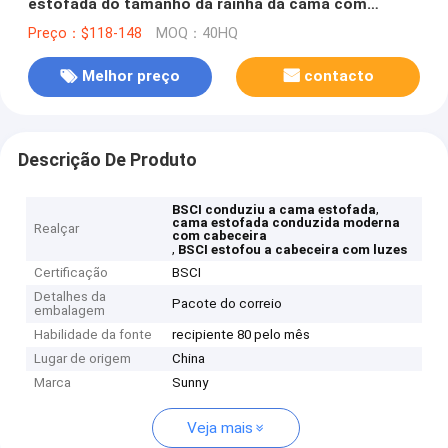
estofada do tamanho da rainha da cama com
cabeceira
Preço：$118-148
MOQ：40HQ
Melhor preço
contacto
Descrição De Produto
,
BSCI conduziu a cama estofada
cama estofada conduzida moderna
Realçar
com cabeceira
,
BSCI estofou a cabeceira com luzes
Certificação
BSCI
Detalhes da
Pacote do correio
embalagem
Habilidade da fonte
recipiente 80 pelo mês
Lugar de origem
China
Marca
Sunny
Veja mais