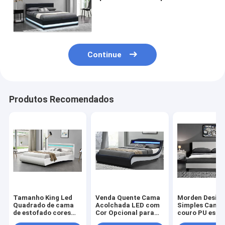
estofada do tamanho da
rainha da cama com
cabeceira
Continue
Produtos Recomendados
Tamanho King Led
Venda Quente Cama
Morden Desig
Quadrado de cama
Acolchada LED com
Simples Cama 
de estofado cores
Cor Opcional para
couro PU esto
opcionais com
Mobiliário de Casa