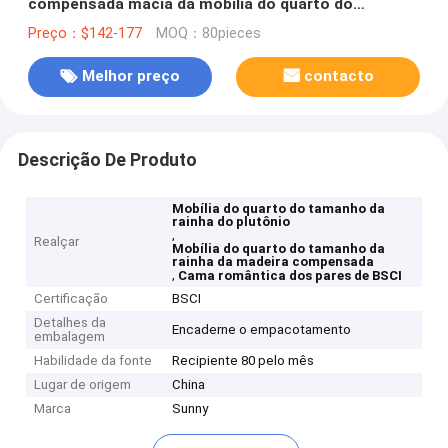
compensada macia da mobília do quarto do
tamanho da rainha com luz do diodo emissor de luz
Preço：$142-177
MOQ：80pieces
Melhor preço
contacto
Descrição De Produto
Mobília do quarto do tamanho da
rainha do plutônio
,
Realçar
Mobília do quarto do tamanho da
rainha da madeira compensada
,
Cama romântica dos pares de BSCI
Certificação
BSCI
Detalhes da
Encaderne o empacotamento
embalagem
Habilidade da fonte
Recipiente 80 pelo mês
Lugar de origem
China
Marca
Sunny