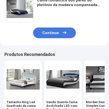
Cama romântica dos pares do
plutônio da madeira compensada
macia da mobília do quarto do
tamanho da rainha com luz do
diodo emissor de luz
Continue
Produtos Recomendados
Tamanho King Led
Venda Quente Cama
Morden Desig
Quadrado de cama
Acolchada LED com
Simples Cama 