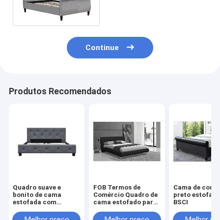
do quadro da cama
adornou o linho da tela
Continue
Produtos Recomendados
Quadro suave e
FOB Termos de
Cama de couro
bonito de cama
Comércio Quadro de
preto estofad
estofada com
cama estofado para
BSCI
cabeceira curva e
fácil envio e
design único
pagamento para
Melhor preço
Melhor preço
Melhor pr