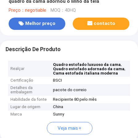
quadro da cama adornou o linho da tela
Preço：negotiable
MOQ：40HQ
Melhor preço
contacto
Descrição De Produto
,
Quadro estofado luxuoso da cama
Realçar
,
Quadro estofado adornado da cama
Cama estofada italiana moderna
Certificação
BSCI
Detalhes da
pacote do correio
embalagem
Habilidade da fonte
Recipiente 80 pelo mês
Lugar de origem
China
Marca
Sunny
Veja mais