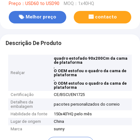
Preço：USD60 to USD90
MOQ：1x40HQ
Melhor preço
contacto
Descrição De Produto
quadro estofado 90x200Cm da cama
de plataforma
,
O OEM estofou o quadro da cama de
Realçar
plataforma
,
O ODM estofou o quadro da cama de
plataforma
Certificação
CE/BSCI/EN1725
Detalhes da
pacotes personalizados do correio
embalagem
Habilidade da fonte
150x40'HQ pelo mês
Lugar de origem
China
Marca
sunny