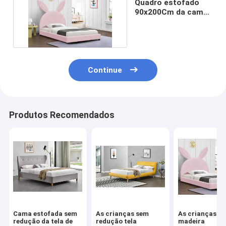
Quadro estofado
90x200Cm da cama
de plataforma
Continue
Produtos Recomendados
Cama estofada sem
As crianças sem
As crianças d
redução da tela de
redução tela
madeira